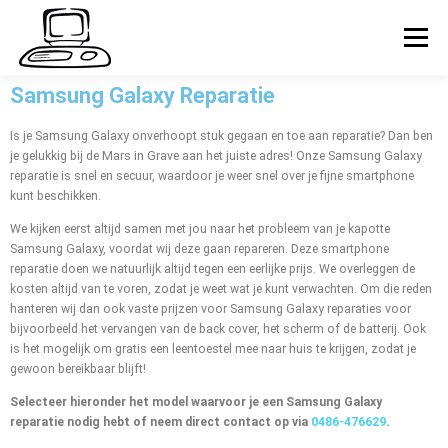
Menu
Samsung Galaxy Reparatie
HOME
PARTICULIER
ZAKELIJK
Is je Samsung Galaxy onverhoopt stuk gegaan en toe aan reparatie? Dan ben
je gelukkig bij de Mars in Grave aan het juiste adres! Onze Samsung Galaxy
reparatie is snel en secuur, waardoor je weer snel over je fijne smartphone
REPARATIES
CONTACT
kunt beschikken.
We kijken eerst altijd samen met jou naar het probleem van je kapotte
Samsung Galaxy, voordat wij deze gaan repareren. Deze smartphone
COMPUTERHULP OP AFSTAND
WEBSHOP
reparatie doen we natuurlijk altijd tegen een eerlijke prijs. We overleggen de
kosten altijd van te voren, zodat je weet wat je kunt verwachten. Om die reden
hanteren wij dan ook vaste prijzen voor Samsung Galaxy reparaties voor
bijvoorbeeld het vervangen van de back cover, het scherm of de batterij. Ook
WINKELMAND
is het mogelijk om gratis een leentoestel mee naar huis te krijgen, zodat je
gewoon bereikbaar blijft!
Selecteer hieronder het model waarvoor je een Samsung Galaxy
reparatie nodig hebt of neem direct contact op via
0486-476629
.