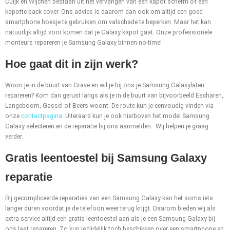
Cuijk en Wijchen bestaan uit het vervangen van een kapot scherm of een
kapotte back cover. Ons advies is daarom dan ook om altijd een goed
smartphone hoesje te gebruiken om valschade te beperken. Maar het kan
natuurlijk altijd voor komen dat je Galaxy kapot gaat. Onze professionele
monteurs repareren je Samsung Galaxy binnen no-time!
Hoe gaat dit in zijn werk?
Woon je in de buurt van Grave en wil je bij ons je Samsung Galaxylaten
repareren? Kom dan gerust langs als je in de buurt van bijvoorbeeld Escharen,
Langeboom, Gassel of Beers woont. De route kun je eenvoudig vinden via
onze
contactpagina
. Uiteraard kun je ook hierboven het model Samsung
Galaxy selecteren en de reparatie bij ons aanmelden. Wij helpen je graag
verder.
Gratis leentoestel bij Samsung Galaxy
reparatie
Bij gecompliceerde reparaties van een Samsung Galaxy kan het soms iets
langer duren voordat je de telefoon weer terug krijgt. Daarom bieden wij als
extra service altijd een gratis leentoestel aan als je een Samsung Galaxy bij
ons laat repareren. Zo kun je tijdelijk toch beschikken over een smartphone en