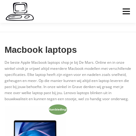
Naar
de
Menu
inhoud
springen
HOME
PARTICULIER
ZAKELIJK
Macbook laptops
REPARATIES
CONTACT
De beste Apple Macbook laptops shop je bij De Mars. Online en in onze
winkel vindt je vrijwel altijd meerdere Macbook modellen met verschillende
specificaties. Elke laptop heeft zijn eigen voor en nadelen zoals snelheid,
COMPUTERHULP OP AFSTAND
WEBSHOP
geheugen en meer. Op die manier kunnen wij altijd een laptop leveren die
past bij jouw behoefte. In onze winkel in Grave denken wij graag met je
mee over welke laptop past bij jou. Lenovo laptops blinken uit in
bouwkwaliteit en kunnen tegen een stootje, wel zo handig voor onderweg.
WINKELMAND
Aanbieding!