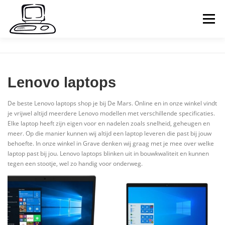
Naar
de
Menu
inhoud
springen
HOME
PARTICULIER
ZAKELIJK
Lenovo laptops
REPARATIES
CONTACT
De beste Lenovo laptops shop je bij De Mars. Online en in onze winkel vindt
je vrijwel altijd meerdere Lenovo modellen met verschillende specificaties.
Elke laptop heeft zijn eigen voor en nadelen zoals snelheid, geheugen en
COMPUTERHULP OP AFSTAND
WEBSHOP
meer. Op die manier kunnen wij altijd een laptop leveren die past bij jouw
behoefte. In onze winkel in Grave denken wij graag met je mee over welke
laptop past bij jou. Lenovo laptops blinken uit in bouwkwaliteit en kunnen
tegen een stootje, wel zo handig voor onderweg.
WINKELMAND