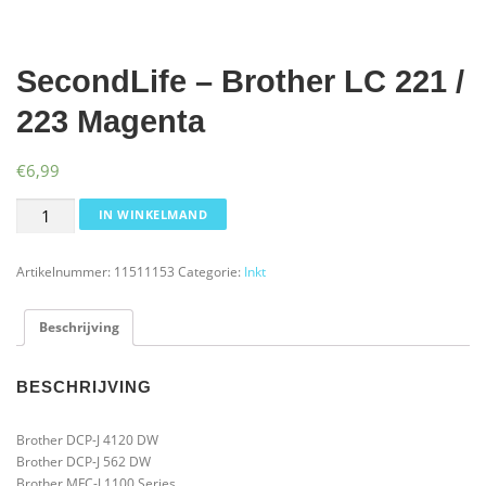
SecondLife – Brother LC 221 /
223 Magenta
€
6,99
SecondLife
IN WINKELMAND
-
Brother
Artikelnummer:
11511153
Categorie:
Inkt
LC
221
/
Beschrijving
223
Magenta
aantal
BESCHRIJVING
Brother DCP-J 4120 DW
Brother DCP-J 562 DW
Brother MFC-J 1100 Series